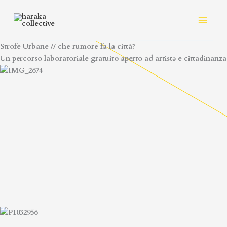
Vai
al
contenuto
Strofe Urbane // che rumore fa la città?
Un percorso laboratoriale gratuito aperto ad artistə
e cittadinanza