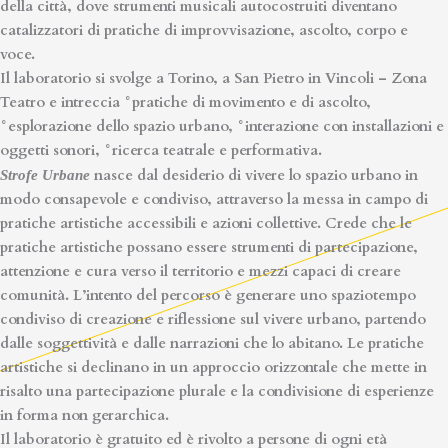
della città, dove strumenti musicali autocostruiti diventano
catalizzatori di pratiche di improvvisazione,
ascolto, corpo e
voce
.
Il laboratorio
s
i svolge a
Torino
, a San Pietro in Vincoli – Zona
Teatro e
intreccia
°pratiche di movimento e di ascolto,
°esplorazione dello spazio urbano, °interazione con installazioni e
oggetti sonori, °ricerca teatrale e performativa.
nasce dal desiderio di vivere lo spazio urbano in
Strofe Urbane
modo consapevole e condiviso, attraverso la messa in campo di
pratiche artistiche accessibili e azioni collettive. Crede che le
pratiche artistiche possano essere strumenti di partecipazione,
attenzione e cura verso il territorio e mezzi capaci di creare
comunità.
L’intento del percorso è generare uno spaziotempo
condiviso di creazione e riflessione sul vivere urbano, partendo
dalle soggettività e dalle narrazioni che lo abitano.
Le pratiche
artistiche si declinano in un approccio orizzontale che mette in
risalto una partecipazione plurale e la condivisione di esperienze
in forma non gerarchica.
Il
laboratorio
è
gratuito
ed è rivolto a persone di ogni età